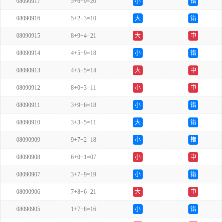
08090917
5+6+9=20
小
错
08090916
5+2+3=10
大
错
08090915
8+9+4=21
大
中
08090914
4+5+9=18
小
错
08090913
4+5+5=14
大
中
08090912
8+0+3=11
小
中
08090911
3+9+6=18
小
错
08090910
3+3+5=11
大
错
08090909
9+7+2=18
小
错
08090908
6+0+1=07
小
中
08090907
3+7+9=19
小
错
08090906
7+8+6=21
大
中
08090905
1+7+8=16
小
错