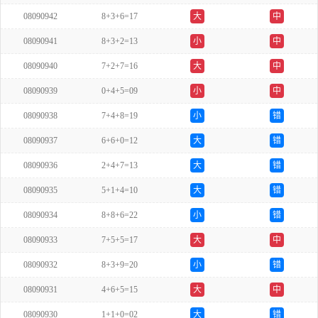
08090942
8+3+6=17
大
中
08090941
8+3+2=13
小
中
08090940
7+2+7=16
大
中
08090939
0+4+5=09
小
中
08090938
7+4+8=19
小
错
08090937
6+6+0=12
大
错
08090936
2+4+7=13
大
错
08090935
5+1+4=10
大
错
08090934
8+8+6=22
小
错
08090933
7+5+5=17
大
中
08090932
8+3+9=20
小
错
08090931
4+6+5=15
大
中
08090930
1+1+0=02
大
错