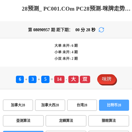
28预测_ PC001.COm PC28预测-咪牌走势|加拿大预测pc2.8咪牌|PC加拿大2.8预测结果|PC在线预测网站|加拿大咪牌刮刮结果|加拿大pc走势预测_专业走势结果分析!
第
08090957
期 距下期：
00
分
28
秒
大单
未开:
6
期
小单
未开:
4
期
小双
未开:
2
期
6
3
5
14
大
双
咪牌
+
+
=
-
加拿大28
加拿大西28
台湾28
比特币28
壶测算法
龙鳞算法
猿眼算法