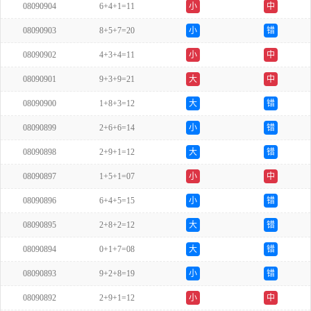
08090904
6+4+1=11
小
中
08090903
8+5+7=20
小
错
08090902
4+3+4=11
小
中
08090901
9+3+9=21
大
中
08090900
1+8+3=12
大
错
08090899
2+6+6=14
小
错
08090898
2+9+1=12
大
错
08090897
1+5+1=07
小
中
08090896
6+4+5=15
小
错
08090895
2+8+2=12
大
错
08090894
0+1+7=08
大
错
08090893
9+2+8=19
小
错
08090892
2+9+1=12
小
中