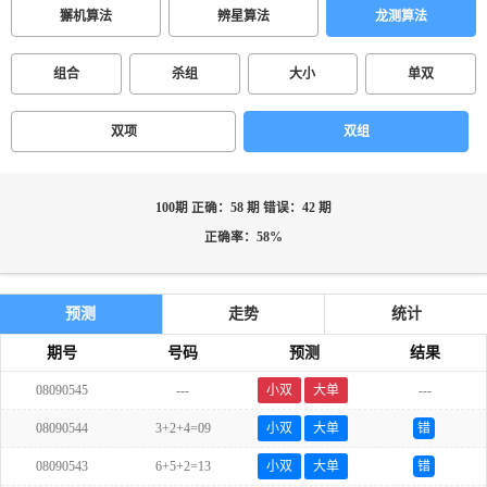
獬机算法
辨星算法
龙测算法
组合
杀组
大小
单双
双项
双组
100期 正确：58 期 错误：42 期
正确率：58%
预测
走势
统计
期号
号码
预测
结果
08090545
---
小双
大单
---
08090544
3+2+4=09
小双
大单
错
08090543
6+5+2=13
小双
大单
错