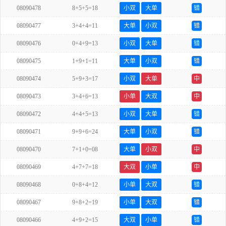
08090478
8+5+5=18
小双
大单
错
08090477
3+4+4=11
大单
小双
错
08090476
0+4+9=13
小双
大单
错
08090475
1+9+1=11
大单
小双
错
08090474
5+9+3=17
小双
大单
中
08090473
3+4+6=13
小单
大双
中
08090472
4+4+5=13
小双
大单
错
08090471
9+9+6=24
大单
小双
错
08090470
7+1+0=08
大单
小双
中
08090469
4+7+7=18
大双
小单
中
08090468
0+8+4=12
小单
大双
错
08090467
9+8+2=19
小单
大双
错
08090466
4+9+2=15
大双
小单
错