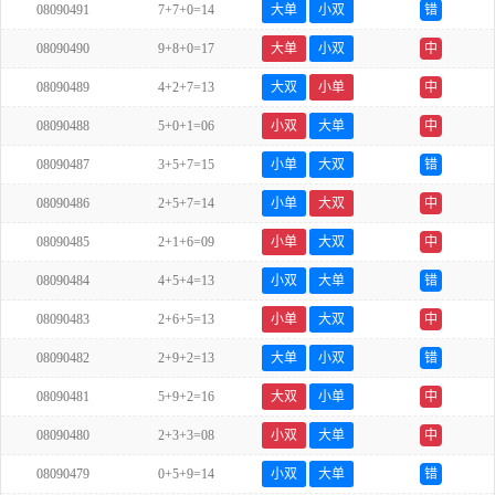
08090491
7+7+0=14
大单
小双
错
08090490
9+8+0=17
大单
小双
中
08090489
4+2+7=13
大双
小单
中
08090488
5+0+1=06
小双
大单
中
08090487
3+5+7=15
小单
大双
错
08090486
2+5+7=14
小单
大双
中
08090485
2+1+6=09
小单
大双
中
08090484
4+5+4=13
小双
大单
错
08090483
2+6+5=13
小单
大双
中
08090482
2+9+2=13
大单
小双
错
08090481
5+9+2=16
大双
小单
中
08090480
2+3+3=08
小双
大单
中
08090479
0+5+9=14
小双
大单
错