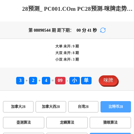
28预测_ PC001.COm PC28预测-咪牌走势|加拿大预测pc2.8咪牌|PC加拿大2.8预测结果|PC在线预测网站|加拿大咪牌刮刮结果|加拿大pc走势预测_专业走势结果分析!
第
08090544
期 距下期：
00
分
41
秒
大单
未开:
9
期
大双
未开:
8
期
小双
未开:
3
期
3
2
4
09
小
单
咪牌
+
+
=
-
加拿大28
加拿大西28
台湾28
比特币28
壶测算法
龙鳞算法
猿眼算法