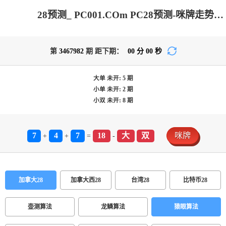
28预测_ PC001.COm PC28预测-咪牌走势|加拿大预测pc2.8咪牌|PC加拿大2.8预测结果|PC在线预测网站|加拿大咪牌刮刮结果|加拿大pc走势预测_专业走势结果分析!
第
3467982
期 距下期：
00
分
00
秒
大单
未开:
5
期
小单
未开:
2
期
小双
未开:
8
期
7
4
7
18
大
双
咪牌
+
+
=
-
加拿大28
加拿大西28
台湾28
比特币28
壶测算法
龙鳞算法
猿眼算法