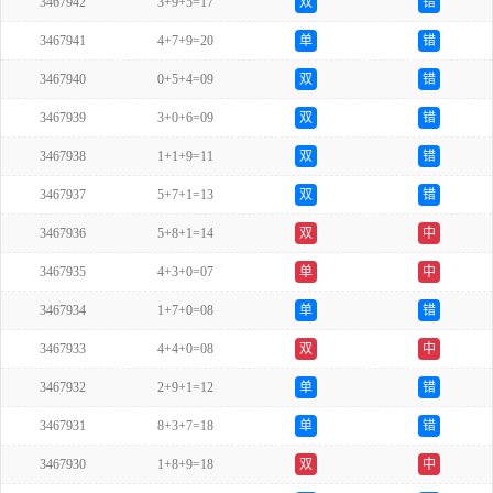
3467942
3+9+5=17
双
错
3467941
4+7+9=20
单
错
3467940
0+5+4=09
双
错
3467939
3+0+6=09
双
错
3467938
1+1+9=11
双
错
3467937
5+7+1=13
双
错
3467936
5+8+1=14
双
中
3467935
4+3+0=07
单
中
3467934
1+7+0=08
单
错
3467933
4+4+0=08
双
中
3467932
2+9+1=12
单
错
3467931
8+3+7=18
单
错
3467930
1+8+9=18
双
中