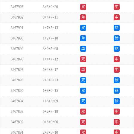
3467903
8+3+9=20
双
中
3467902
0+4+7=11
单
中
3467901
1+7+5=13
双
错
3467900
1+2+7=10
单
错
3467899
3+0+5=08
单
错
3467898
1+4+7=12
双
中
3467897
5+4+8=17
单
中
3467896
7+8+8=23
双
错
3467895
1+8+6=15
双
错
3467894
1+5+3=09
双
错
3467893
9+2+7=18
双
中
3467892
0+6+0=06
双
中
3467891
2+3+5=10
双
中