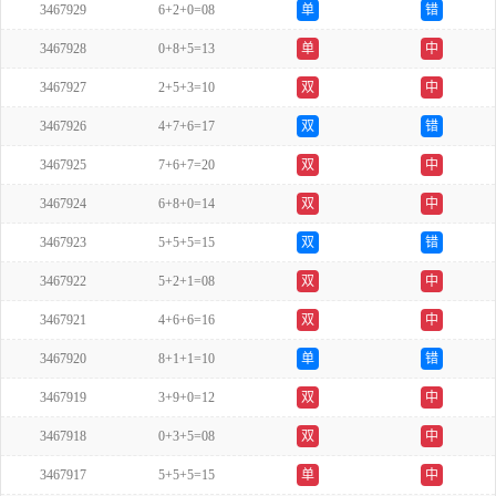
3467929
6+2+0=08
单
错
3467928
0+8+5=13
单
中
3467927
2+5+3=10
双
中
3467926
4+7+6=17
双
错
3467925
7+6+7=20
双
中
3467924
6+8+0=14
双
中
3467923
5+5+5=15
双
错
3467922
5+2+1=08
双
中
3467921
4+6+6=16
双
中
3467920
8+1+1=10
单
错
3467919
3+9+0=12
双
中
3467918
0+3+5=08
双
中
3467917
5+5+5=15
单
中