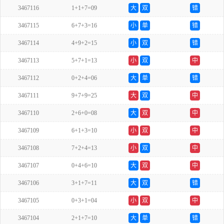
3467116
1+1+7=09
大
双
错
3467115
6+7+3=16
小
单
错
3467114
4+9+2=15
小
双
错
3467113
5+7+1=13
小
双
中
3467112
0+2+4=06
大
单
错
3467111
9+7+9=25
大
双
中
3467110
2+6+0=08
大
双
中
3467109
6+1+3=10
小
双
中
3467108
7+2+4=13
小
双
中
3467107
0+4+6=10
大
双
中
3467106
3+1+7=11
大
双
错
3467105
0+3+1=04
小
双
中
3467104
2+1+7=10
大
单
错