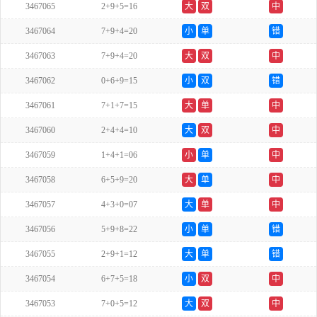
3467065
2+9+5=16
大
双
中
3467064
7+9+4=20
小
单
错
3467063
7+9+4=20
大
双
中
3467062
0+6+9=15
小
双
错
3467061
7+1+7=15
大
单
中
3467060
2+4+4=10
大
双
中
3467059
1+4+1=06
小
单
中
3467058
6+5+9=20
大
单
中
3467057
4+3+0=07
大
单
中
3467056
5+9+8=22
小
单
错
3467055
2+9+1=12
大
单
错
3467054
6+7+5=18
小
双
中
3467053
7+0+5=12
大
双
中