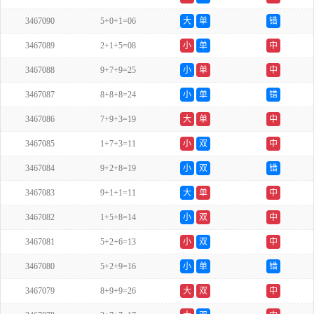
3467090
5+0+1=06
大
单
错
3467089
2+1+5=08
小
单
中
3467088
9+7+9=25
小
单
中
3467087
8+8+8=24
小
单
错
3467086
7+9+3=19
大
单
中
3467085
1+7+3=11
小
双
中
3467084
9+2+8=19
小
双
错
3467083
9+1+1=11
大
单
中
3467082
1+5+8=14
小
双
中
3467081
5+2+6=13
小
双
中
3467080
5+2+9=16
小
单
错
3467079
8+9+9=26
大
双
中