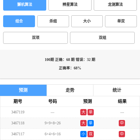
獬机算法
辨星算法
龙测算法
组合
杀组
大小
单双
双项
双组
100期 正确：68 期 错误：32 期
正确率：68%
预测
走势
统计
期号
号码
预测
结果
3467119
---
大
单
---
3467118
9+9+8=26
大
单
中
3467117
6+4+6=16
小
双
中