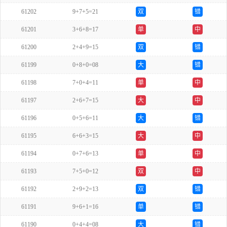
61202
9+7+5=21
双
错
61201
3+6+8=17
单
中
61200
2+4+9=15
双
错
61199
0+8+0=08
大
错
61198
7+0+4=11
单
中
61197
2+6+7=15
大
中
61196
0+5+6=11
大
错
61195
6+6+3=15
大
中
61194
0+7+6=13
单
中
61193
7+5+0=12
双
中
61192
2+9+2=13
双
错
61191
9+6+1=16
单
错
61190
0+4+4=08
大
错