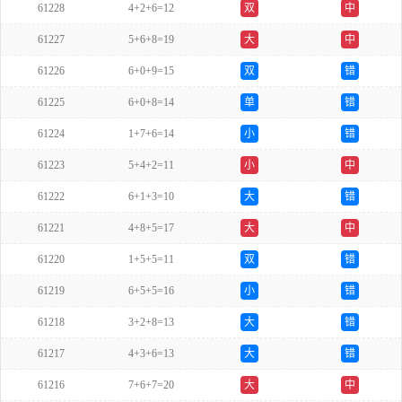
61228
4+2+6=12
双
中
61227
5+6+8=19
大
中
61226
6+0+9=15
双
错
61225
6+0+8=14
单
错
61224
1+7+6=14
小
错
61223
5+4+2=11
小
中
61222
6+1+3=10
大
错
61221
4+8+5=17
大
中
61220
1+5+5=11
双
错
61219
6+5+5=16
小
错
61218
3+2+8=13
大
错
61217
4+3+6=13
大
错
61216
7+6+7=20
大
中