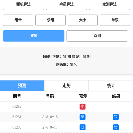
獬机算法
辨星算法
龙测算法
组合
杀组
大小
单双
双项
双组
100期 正确：51 期 错误：49 期
正确率：51%
预测
走势
统计
期号
号码
预测
结果
61282
---
小
---
61281
8+8+0=16
单
错
61280
2+6+9=17
双
错