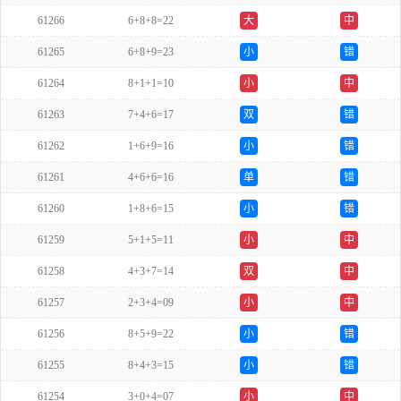
61266
6+8+8=22
大
中
61265
6+8+9=23
小
错
61264
8+1+1=10
小
中
61263
7+4+6=17
双
错
61262
1+6+9=16
小
错
61261
4+6+6=16
单
错
61260
1+8+6=15
小
错
61259
5+1+5=11
小
中
61258
4+3+7=14
双
中
61257
2+3+4=09
小
中
61256
8+5+9=22
小
错
61255
8+4+3=15
小
错
61254
3+0+4=07
小
中