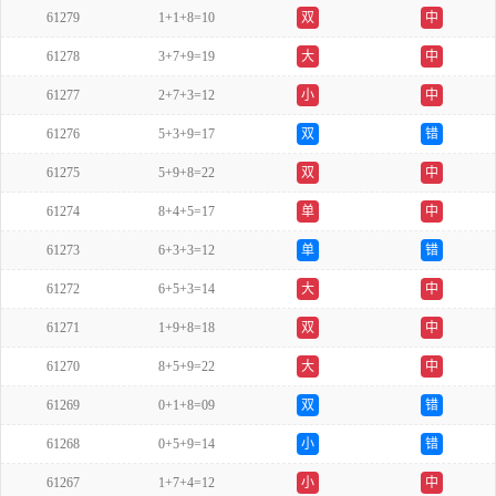
61279
1+1+8=10
双
中
61278
3+7+9=19
大
中
61277
2+7+3=12
小
中
61276
5+3+9=17
双
错
61275
5+9+8=22
双
中
61274
8+4+5=17
单
中
61273
6+3+3=12
单
错
61272
6+5+3=14
大
中
61271
1+9+8=18
双
中
61270
8+5+9=22
大
中
61269
0+1+8=09
双
错
61268
0+5+9=14
小
错
61267
1+7+4=12
小
中