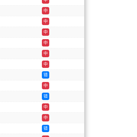
中
中
中
中
中
中
错
中
错
中
中
错