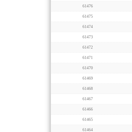
61476
61475
61474
61473
61472
61471
61470
61469
61468
61467
61466
61465
61464