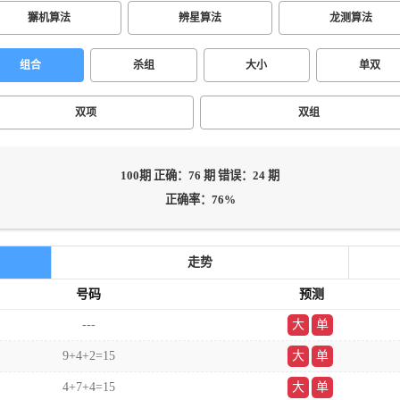
獬机算法
辨星算法
龙测算法
组合
杀组
大小
单双
双项
双组
100期 正确：76 期 错误：24 期
正确率：76%
走势
号码
预测
---
大
单
9+4+2=15
大
单
4+7+4=15
大
单