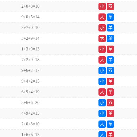
2+0+8=10
小
双
9+0+5=14
大
单
3+7+0=10
小
单
3+2+9=14
大
单
1+3+9=13
小
单
7+2+9=18
大
单
9+6+2=17
小
双
9+4+2=15
小
单
6+9+4=19
大
单
8+6+6=20
小
双
4+9+2=15
小
单
2+0+8=10
大
单
1+6+6=13
大
单