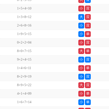
1+5+4=10
小
双
1+3+8=12
大
双
2+6+8=16
小
双
1+9+5=15
小
单
0+2+2=04
小
双
8+0+7=15
大
单
9+2+4=15
小
双
1+4+6=11
小
单
8+2+9=19
小
双
8+9+5=22
大
双
4+1+4=09
小
单
1+6+7=14
小
单