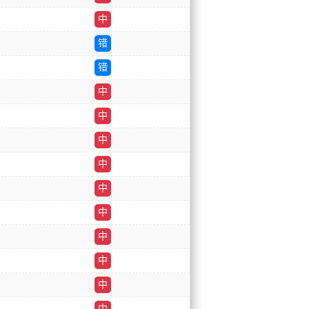
中
错
错
中
中
中
中
中
中
中
中
中
中