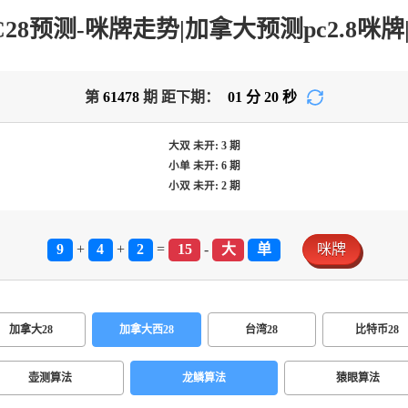
第
61478
期 距下期：
01
分
20
秒
大双
未开:
3
期
小单
未开:
6
期
小双
未开:
2
期
9
+
4
+
2
=
15
-
大
单
咪牌
加拿大28
加拿大西28
台湾28
比特币28
壶测算法
龙鳞算法
猿眼算法