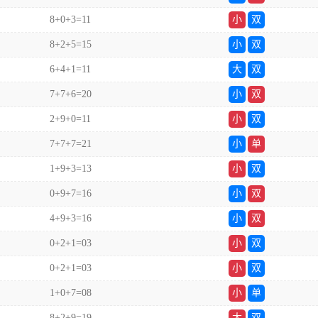
8+0+3=11
小
双
8+2+5=15
小
双
6+4+1=11
大
双
7+7+6=20
小
双
2+9+0=11
小
双
7+7+7=21
小
单
1+9+3=13
小
双
0+9+7=16
小
双
4+9+3=16
小
双
0+2+1=03
小
双
0+2+1=03
小
双
1+0+7=08
小
单
8+2+9=19
大
双