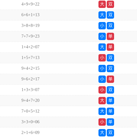
4+9+9=22
大
双
6+6+1=13
大
双
3+8+8=19
小
双
7+7+9=23
小
单
1+4+2=07
大
单
1+5+7=13
小
双
9+4+2=15
小
双
9+6+2=17
小
单
1+3+3=07
小
双
9+4+7=20
大
单
7+0+5=12
大
单
3+3+0=06
小
单
2+1+6=09
大
双