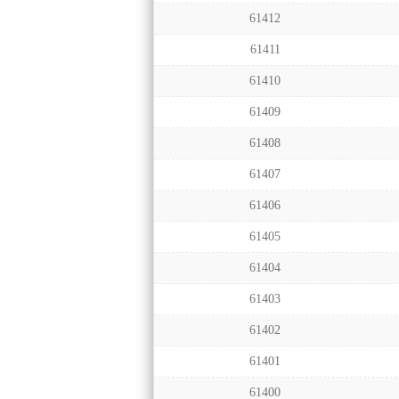
61412
61411
61410
61409
61408
61407
61406
61405
61404
61403
61402
61401
61400