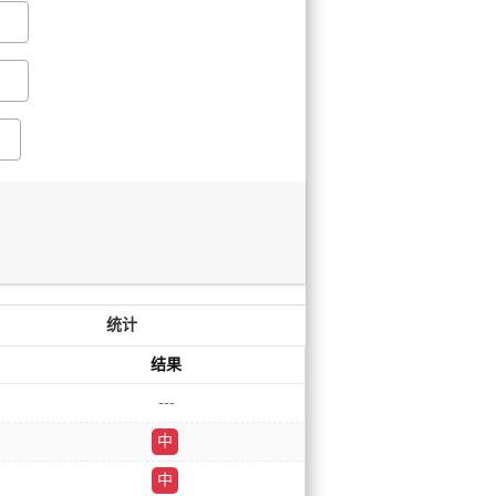
统计
结果
---
中
中