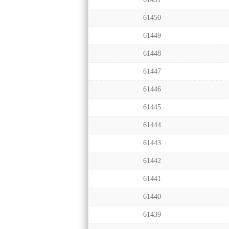
61450
61449
61448
61447
61446
61445
61444
61443
61442
61441
61440
61439