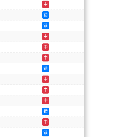
中
错
错
中
中
中
错
中
中
中
错
中
错