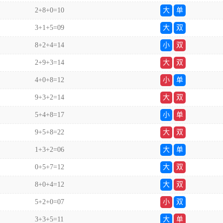
2+8+0=10
大
单
3+1+5=09
大
双
8+2+4=14
小
双
2+9+3=14
大
双
4+0+8=12
小
单
9+3+2=14
大
双
5+4+8=17
小
单
9+5+8=22
大
双
1+3+2=06
大
单
0+5+7=12
大
双
8+0+4=12
大
双
5+2+0=07
小
双
3+3+5=11
大
单