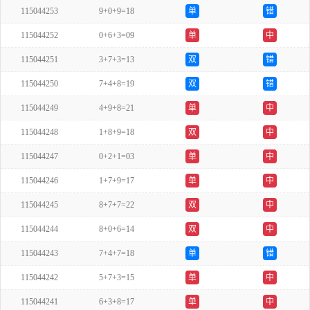
115044253
9+0+9=18
单
错
115044252
0+6+3=09
单
中
115044251
3+7+3=13
双
错
115044250
7+4+8=19
双
错
115044249
4+9+8=21
单
中
115044248
1+8+9=18
双
中
115044247
0+2+1=03
单
中
115044246
1+7+9=17
单
中
115044245
8+7+7=22
双
中
115044244
8+0+6=14
双
中
115044243
7+4+7=18
单
错
115044242
5+7+3=15
单
中
115044241
6+3+8=17
单
中