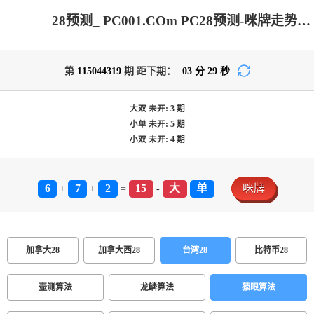
28预测_ PC001.COm PC28预测-咪牌走势|加拿大预测pc2.8咪牌|PC加拿大2.8预测结果|PC在线预测网站|加拿大咪牌刮刮结果|加拿大pc走势预测_专业走势结果分析!
第
115044319
期 距下期：
03
分
29
秒
大双
未开:
3
期
小单
未开:
5
期
小双
未开:
4
期
6
7
2
15
大
单
咪牌
+
+
=
-
加拿大28
加拿大西28
台湾28
比特币28
壶测算法
龙鳞算法
猿眼算法