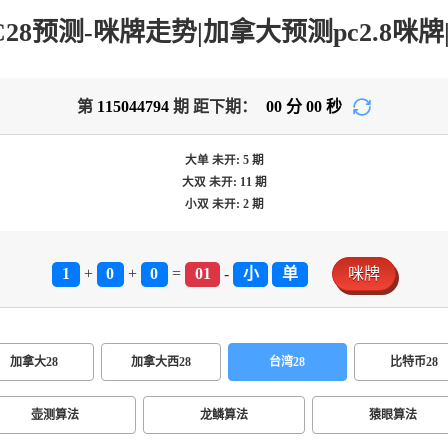
第
115044794
期 距下期：
00
分
00
秒
大单
未开:
5
期
大双
未开:
11
期
小双
未开:
2
期
1
+
0
+
0
=
01
-
小
单
咪牌
加拿大28
加拿大西28
台湾28
比特币28
壶测算法
龙鳞算法
猿眼算法