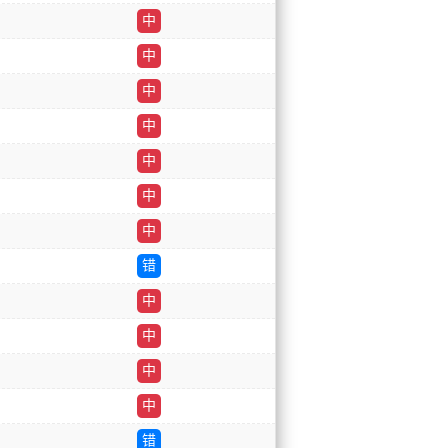
中
中
中
中
中
中
中
错
中
中
中
中
错