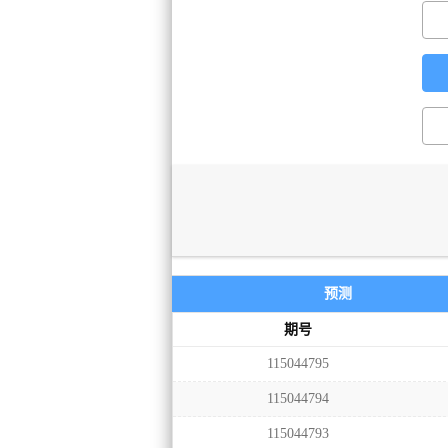
预测
期号
115044795
115044794
115044793