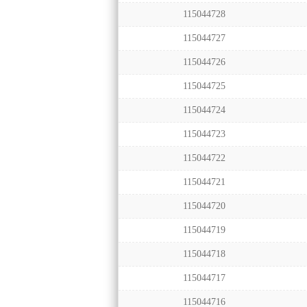
115044728
115044727
115044726
115044725
115044724
115044723
115044722
115044721
115044720
115044719
115044718
115044717
115044716