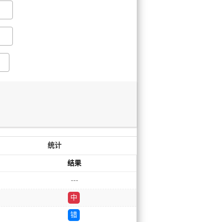
统计
结果
---
中
错