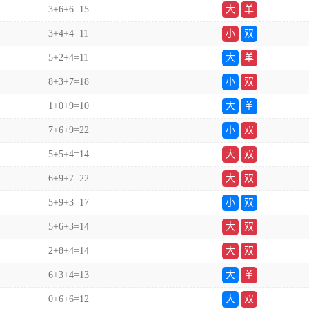
3+6+6=15
大
单
3+4+4=11
小
双
5+2+4=11
大
单
8+3+7=18
小
双
1+0+9=10
大
单
7+6+9=22
小
双
5+5+4=14
大
双
6+9+7=22
大
双
5+9+3=17
小
双
5+6+3=14
大
双
2+8+4=14
大
双
6+3+4=13
大
单
0+6+6=12
大
双