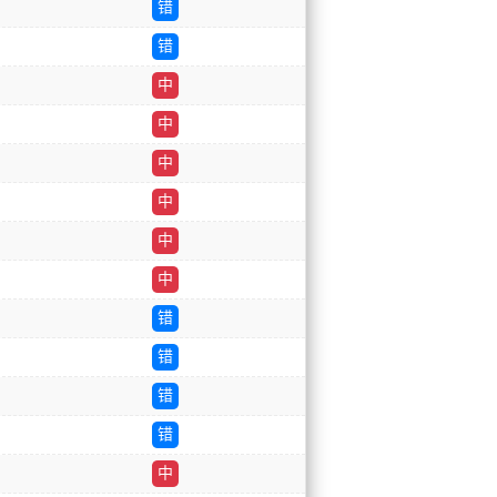
错
错
中
中
中
中
中
中
错
错
错
错
中