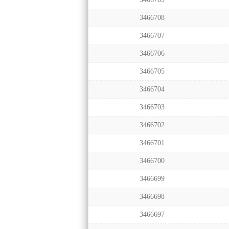
3466708
3466707
3466706
3466705
3466704
3466703
3466702
3466701
3466700
3466699
3466698
3466697