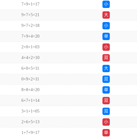
7+9+1=17
小
9+7+5=21
大
9+7+2=18
小
7+9+4=20
单
2+0+1=03
小
4+4+2=10
双
6+0+5=11
大
0+9+2=11
双
8+8+4=20
单
6+7+1=14
双
3+1+1=05
双
2+6+5=13
小
1+7+9=17
单