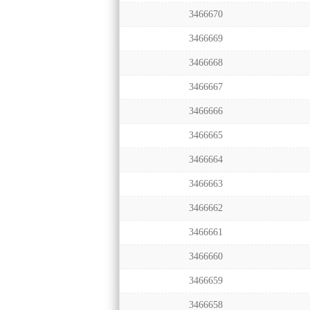
3466670
3466669
3466668
3466667
3466666
3466665
3466664
3466663
3466662
3466661
3466660
3466659
3466658