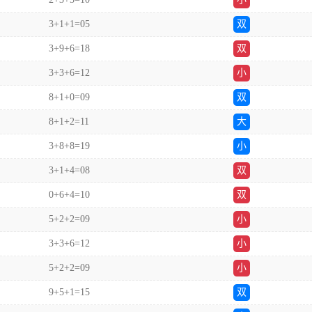
3+1+1=05
双
3+9+6=18
双
3+3+6=12
小
8+1+0=09
双
8+1+2=11
大
3+8+8=19
小
3+1+4=08
双
0+6+4=10
双
5+2+2=09
小
3+3+6=12
小
5+2+2=09
小
9+5+1=15
双