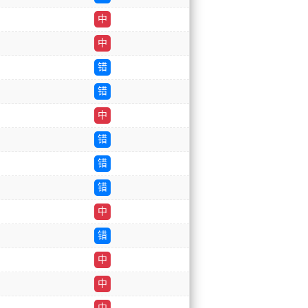
中
中
错
错
中
错
错
错
中
错
中
中
中