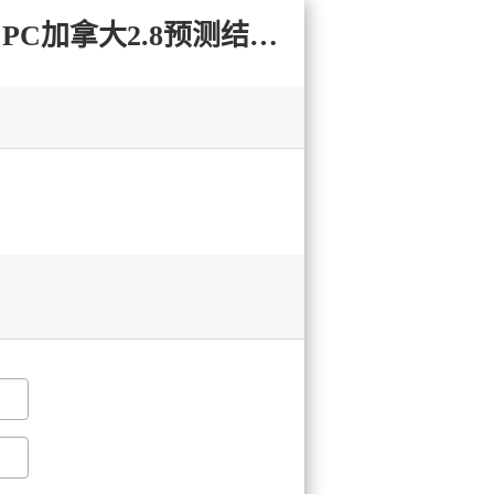
28预测_ PC001.COm PC28预测-咪牌走势|加拿大预测pc2.8咪牌|PC加拿大2.8预测结果|PC在线预测网站|加拿大咪牌刮刮结果|加拿大pc走势预测_专业走势结果分析!