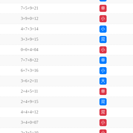
7+5+9=21
单
3+9+0=12
小
4+7+3=14
小
3+3+9=15
双
0+0+4=04
小
7+7+8=22
单
6+7+3=16
小
3+6+2=11
大
2+4+5=11
单
2+4+9=15
双
4+4+4=12
双
3+4+0=07
小
2+3+5=10
小