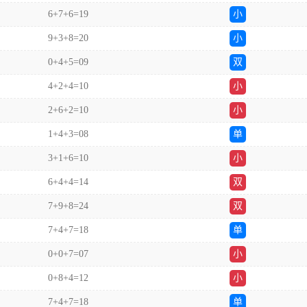
6+7+6=19
小
9+3+8=20
小
0+4+5=09
双
4+2+4=10
小
2+6+2=10
小
1+4+3=08
单
3+1+6=10
小
6+4+4=14
双
7+9+8=24
双
7+4+7=18
单
0+0+7=07
小
0+8+4=12
小
7+4+7=18
单