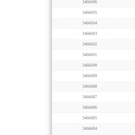
3466696
3466695
3466694
3466693
3466692
3466691
3466690
3466689
3466688
3466687
3466686
3466685
3466684