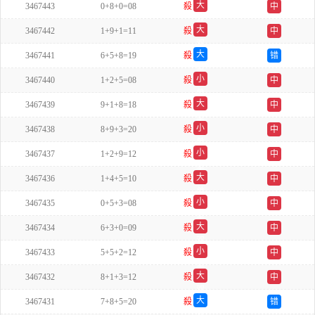
大
3467443
0+8+0=08
殺
中
双
大
3467442
1+9+1=11
殺
中
双
大
3467441
6+5+8=19
殺
错
单
小
3467440
1+2+5=08
殺
中
单
大
3467439
9+1+8=18
殺
中
单
小
3467438
8+9+3=20
殺
中
单
小
3467437
1+2+9=12
殺
中
单
大
3467436
1+4+5=10
殺
中
单
小
3467435
0+5+3=08
殺
中
单
大
3467434
6+3+0=09
殺
中
双
小
3467433
5+5+2=12
殺
中
单
大
3467432
8+1+3=12
殺
中
双
大
3467431
7+8+5=20
殺
错
双