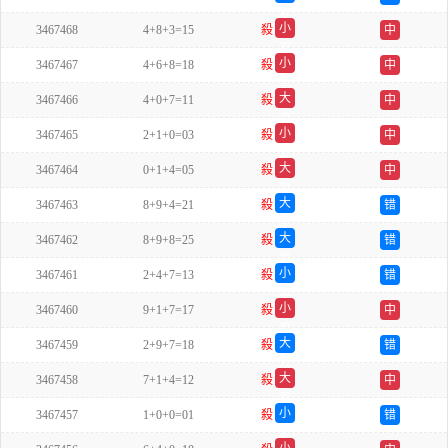
双
小
3467468
4+8+3=15
殺
中
双
小
3467467
4+6+8=18
殺
中
单
大
3467466
4+0+7=11
殺
中
单
小
3467465
2+1+0=03
殺
中
双
大
3467464
0+1+4=05
殺
中
单
大
3467463
8+9+4=21
殺
错
单
大
3467462
8+9+8=25
殺
错
单
小
3467461
2+4+7=13
殺
错
单
小
3467460
9+1+7=17
殺
中
单
大
3467459
2+9+7=18
殺
错
双
大
3467458
7+1+4=12
殺
中
双
小
3467457
1+0+0=01
殺
错
单