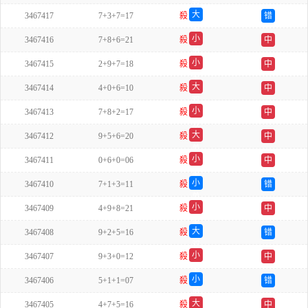
双
大
3467417
7+3+7=17
殺
错
单
小
3467416
7+8+6=21
殺
中
单
小
3467415
2+9+7=18
殺
中
单
大
3467414
4+0+6=10
殺
中
双
小
3467413
7+8+2=17
殺
中
双
大
3467412
9+5+6=20
殺
中
单
小
3467411
0+6+0=06
殺
中
单
小
3467410
7+1+3=11
殺
错
单
小
3467409
4+9+8=21
殺
中
单
大
3467408
9+2+5=16
殺
错
双
小
3467407
9+3+0=12
殺
中
单
小
3467406
5+1+1=07
殺
错
单
大
3467405
4+7+5=16
殺
中