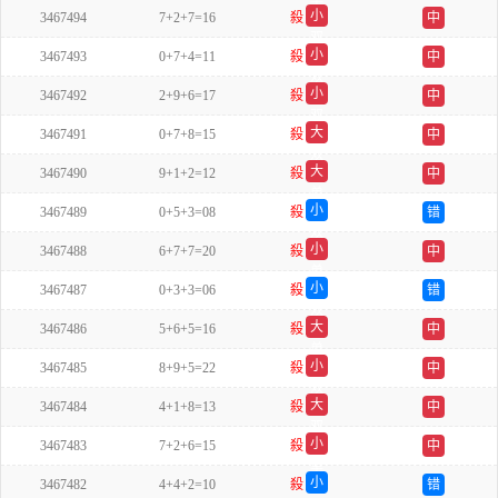
小
3467494
7+2+7=16
殺
中
双
小
3467493
0+7+4=11
殺
中
双
小
3467492
2+9+6=17
殺
中
双
大
3467491
0+7+8=15
殺
中
双
大
3467490
9+1+2=12
殺
中
单
小
3467489
0+5+3=08
殺
错
双
小
3467488
6+7+7=20
殺
中
单
小
3467487
0+3+3=06
殺
错
双
大
3467486
5+6+5=16
殺
中
单
小
3467485
8+9+5=22
殺
中
双
大
3467484
4+1+8=13
殺
中
双
小
3467483
7+2+6=15
殺
中
单
小
3467482
4+4+2=10
殺
错