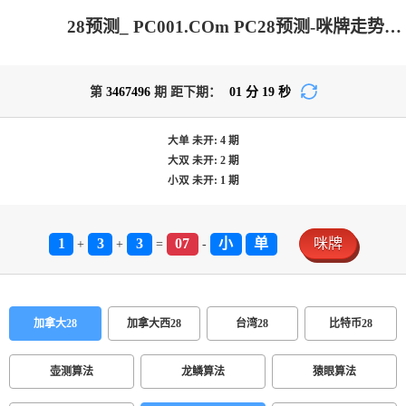
28预测_ PC001.COm PC28预测-咪牌走势|加拿大预测pc2.8咪牌|PC加拿大2.8预测结果|PC在线预测网站|加拿大咪牌刮刮结果|加拿大pc走势预测_专业走势结果分析!
第
3467496
期 距下期：
01
分
19
秒
大单
未开:
4
期
大双
未开:
2
期
小双
未开:
1
期
1
3
3
07
小
单
咪牌
+
+
=
-
加拿大28
加拿大西28
台湾28
比特币28
壶测算法
龙鳞算法
猿眼算法