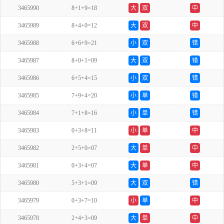
3465990
8+1+9=18
大
双
中
3465989
8+4+0=12
大
双
中
3465988
6+6+9=21
小
双
错
3465987
8+0+1=09
大
双
错
3465986
6+5+4=15
小
双
错
3465985
7+9+4=20
小
单
错
3465984
7+1+8=16
小
单
错
3465983
0+3+8=11
小
单
中
3465982
2+5+0=07
大
单
中
3465981
0+3+4=07
大
单
中
3465980
5+3+1=09
大
双
错
3465979
0+3+7=10
小
单
中
3465978
2+4+3=09
大
单
中